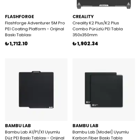
FLASHFORGE
CREALITY
Flashforge Adventurer 5M Pro
Creality K2 Plus/K2 Plus
PEI Coating Platform - Orijinal
Combo Pürüzlü PEI Tabla
Baskı Tablası
350x350mm
₺ 1,712.10
₺ 1,902.34
BAMBU LAB
BAMBU LAB
Bambu Lab A1/P1/X1 Uyumlu
Bambu Lab [Model] Uyumlu
Düz PEI Baskı Tablası - Orijinal
Karbon Fiber Baskı Tabla