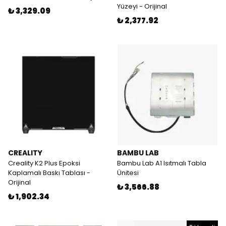
Yüzeyi - Orijinal
₺ 3,329.09
₺ 2,377.92
CREALITY
BAMBU LAB
Creality K2 Plus Epoksi
Bambu Lab A1 Isıtmalı Tabla
Kaplamalı Baskı Tablası -
Ünitesi
Orijinal
₺ 3,566.88
₺ 1,902.34