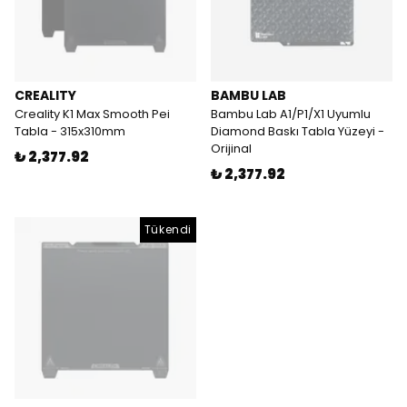
CREALITY
BAMBU LAB
Creality K1 Max Smooth Pei
Bambu Lab A1/P1/X1 Uyumlu
Tabla - 315x310mm
Diamond Baskı Tabla Yüzeyi -
Orijinal
₺ 2,377.92
₺ 2,377.92
Tükendi