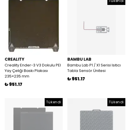
Tükendi
CREALITY
BAMBU LAB
Creality Ender-3 V3 Dokulu PEI
Bambu Lab P1 / X1 Serisi Isıtıcı
Yay Çeliği Baskı Plakası
Tabla Sensör Ünitesi
235×235 mm
₺ 951.17
₺ 951.17
Tükendi
Tükendi