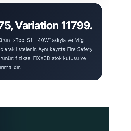
5, Variation 11799.
rün “xTool S1 - 40W” adıyla ve Mfg
arak listelenir. Aynı kayıtta Fire Safety
rünür; fiziksel FIXX3D stok kutusu ve
ınmalıdır.