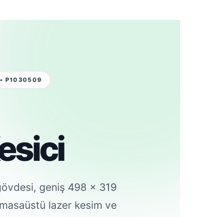
 • P1030509
esici
gövdesi, geniş 498 × 319
 masaüstü lazer kesim ve