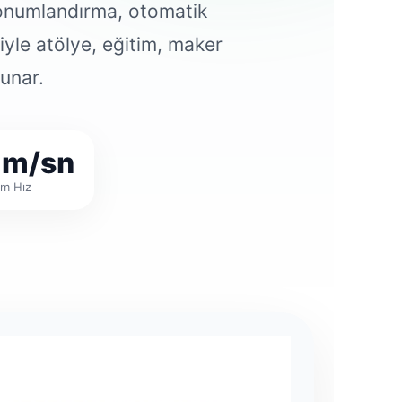
t konumlandırma, otomatik
iyle atölye, eğitim, maker
sunar.
m/sn
m Hız