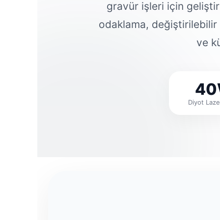
gravür işleri için geliş
odaklama, değiştirilebili
ve kü
4
Diyot Laz