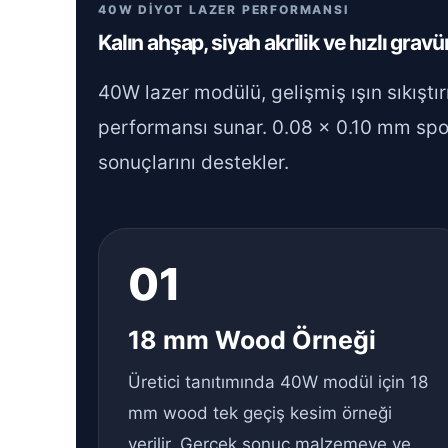
40W DİYOT LAZER PERFORMANSI
Kalın ahşap, siyah akrilik ve hızlı gravür
40W lazer modülü, gelişmiş ışın sıkıştı
performansı sunar. 0.08 × 0.10 mm spot 
sonuçlarını destekler.
01
18 mm Wood Örneği
Üretici tanıtımında 40W modül için 18
mm wood tek geçiş kesim örneği
verilir. Gerçek sonuç malzemeye ve