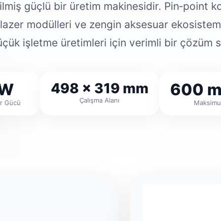
tirilmiş güçlü bir üretim makinesidir. Pin‑poin
r lazer modülleri ve zengin aksesuar ekosistem
çük işletme üretimleri için verimli bir çözüm 
0W
498 × 319 mm
600 m
Çalışma Alanı
er Gücü
Maksimu