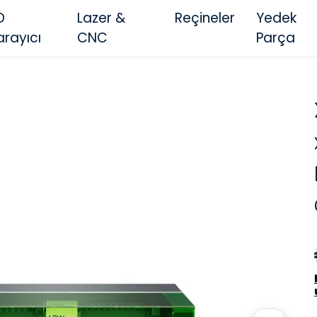
D
Lazer &
Reçineler
Yedek
arayıcı
CNC
Parça