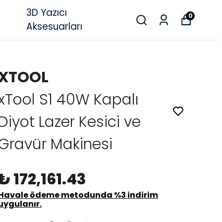
3D Yazıcı
0
Aksesuarları
XTOOL
xTool S1 40W Kapalı
Diyot Lazer Kesici ve
Gravür Makinesi
₺ 172,161.43
Havale ödeme metodunda %3 indirim
uygulanır.