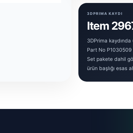
3DPRIMA KAYDI
Item 2967
3DPrima kaydında ü
Part No P1030509 ol
Set pakete dahil gö
ürün başlığı esas al