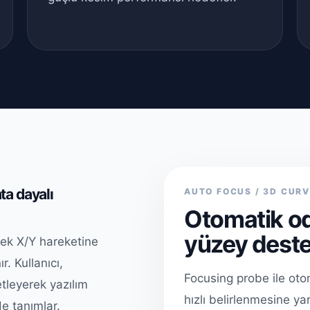
ta dayalı
AUTO FOCUS / 3D CURV
Otomatik od
yüzey deste
çek X/Y hareketine
r. Kullanıcı,
Focusing probe ile ot
tleyerek yazılım
hızlı belirlenmesine yar
e tanımlar.