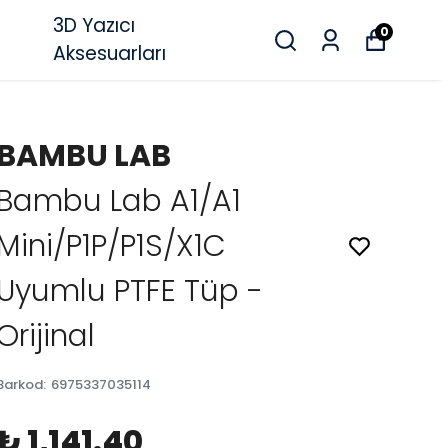
3D Yazıcı
0
Aksesuarları
BAMBU LAB
Bambu Lab A1/A1
Mini/P1P/P1S/X1C
Uyumlu PTFE Tüp -
Orijinal
Barkod
:
6975337035114
₺ 1,141.40