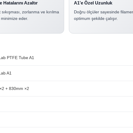
 Hatalarını Azaltır
A1’e Özel Uzunluk
 sıkışması, zorlanma ve kırılma
Doğru ölçüler sayesinde filamen
ni minimize eder.
optimum şekilde çalışır.
ab PTFE Tube A1
Lab A1
×2 + 830mm ×2