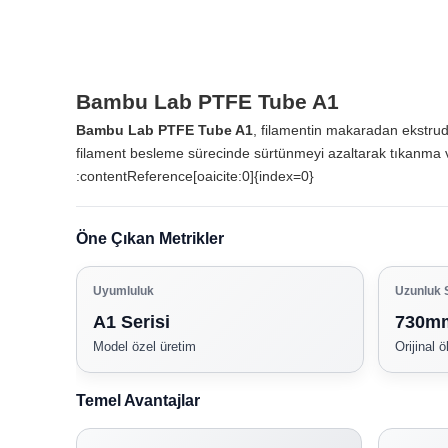
Bambu Lab PTFE Tube A1
Bambu Lab PTFE Tube A1
, filamentin makaradan ekstrude
filament besleme sürecinde sürtünmeyi azaltarak tıkanma ve 
:contentReference[oaicite:0]{index=0}
Öne Çıkan Metrikler
Uyumluluk
Uzunluk S
A1 Serisi
730mm
Model özel üretim
Orijinal ö
Temel Avantajlar