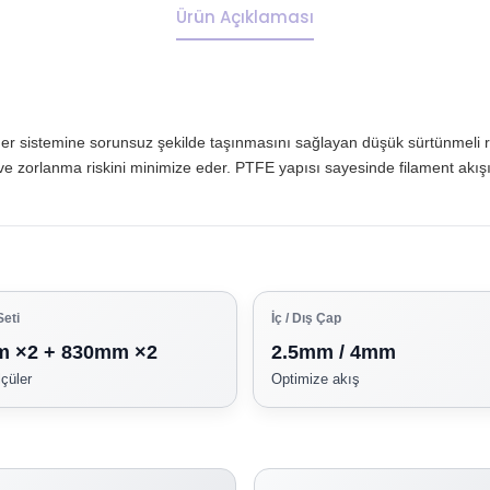
Ürün Açıklaması
r sistemine sorunsuz şekilde taşınmasını sağlayan düşük sürtünmeli rehb
zorlanma riskini minimize eder. PTFE yapısı sayesinde filament akışı st
eti
İç / Dış Çap
 ×2 + 830mm ×2
2.5mm / 4mm
lçüler
Optimize akış