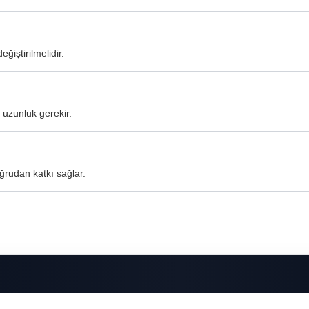
iştirilmelidir.
ı uzunluk gerekir.
oğrudan katkı sağlar.