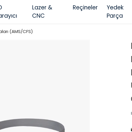
D
Lazer &
Reçineler
Yedek
arayıcı
CNC
Parça
aları (AMS/CFS)