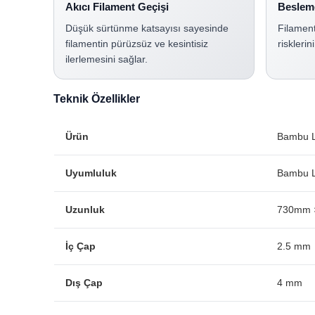
Akıcı Filament Geçişi
Besleme
Düşük sürtünme katsayısı sayesinde
Filament
filamentin pürüzsüz ve kesintisiz
riskleri
ilerlemesini sağlar.
Teknik Özellikler
Ürün
Bambu L
Uyumluluk
Bambu 
Uzunluk
730mm 
İç Çap
2.5 mm
Dış Çap
4 mm