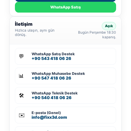
WhatsApp Satış
İletişim
Açık
Hızlıca ulaşın, aynı gün
Bugün Perşembe 18:30
dönüş.
kapanış.
WhatsApp Satış Destek
💬
+90 543 418 06 26
WhatsApp Muhasebe Destek
📊
+90 547 418 06 26
WhatsApp Teknik Destek
🛠️
+90 540 418 06 26
E-posta (Genel)
✉️
info@fixx3d.com