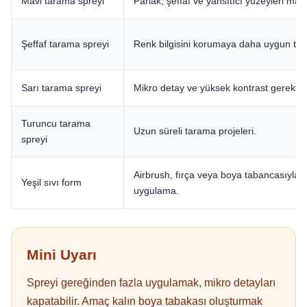
Mavi tarama spreyi
Parlak, şeffaf ve yansıtıcı yüzeyleri mat
Şeffaf tarama spreyi
Renk bilgisini korumaya daha uygun tara
Sarı tarama spreyi
Mikro detay ve yüksek kontrast gerektire
Turuncu tarama
Uzun süreli tarama projeleri.
spreyi
Airbrush, fırça veya boya tabancasıyla k
Yeşil sıvı form
uygulama.
Mini Uyarı
Spreyi gereğinden fazla uygulamak, mikro detayları
kapatabilir. Amaç kalın boya tabakası oluşturmak