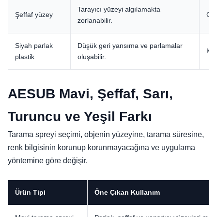
Tarayıcı yüzeyi algılamakta
Şeffaf yüzey
Geç
zorlanabilir.
Siyah parlak
Düşük geri yansıma ve parlamalar
Kon
plastik
oluşabilir.
AESUB Mavi, Şeffaf, Sarı,
Turuncu ve Yeşil Farkı
Tarama spreyi seçimi, objenin yüzeyine, tarama süresine,
renk bilgisinin korunup korunmayacağına ve uygulama
yöntemine göre değişir.
Ürün Tipi
Öne Çıkan Kullanım