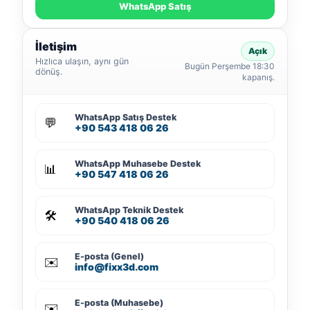
WhatsApp Satış
İletişim
Açık
Hızlıca ulaşın, aynı gün
Bugün Perşembe 18:30
dönüş.
kapanış.
WhatsApp Satış Destek
💬
+90 543 418 06 26
WhatsApp Muhasebe Destek
📊
+90 547 418 06 26
WhatsApp Teknik Destek
🛠️
+90 540 418 06 26
E-posta (Genel)
✉️
info@fixx3d.com
E-posta (Muhasebe)
✉️