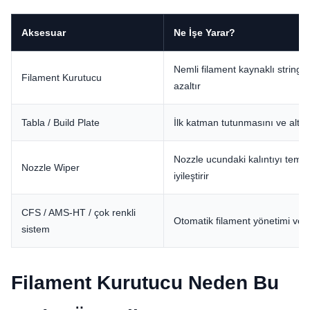
Aksesuar
Ne İşe Yarar?
Nemli filament kaynaklı stringin
Filament Kurutucu
azaltır
Tabla / Build Plate
İlk katman tutunmasını ve alt yüz
Nozzle ucundaki kalıntıyı temiz
Nozzle Wiper
iyileştirir
CFS / AMS-HT / çok renkli
Otomatik filament yönetimi ve ç
sistem
Filament Kurutucu Neden Bu