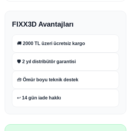
FIXX3D Avantajları
🚚
2000 TL üzeri ücretsiz kargo
🛡️
2 yıl distribütör garantisi
🧰
Ömür boyu teknik destek
↩️
14 gün iade hakkı