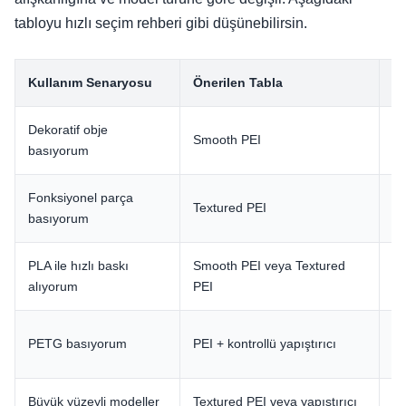
tabloyu hızlı seçim rehberi gibi düşünebilirsin.
Kullanım Senaryosu
Önerilen Tabla
N
Dekoratif obje
Smooth PEI
Al
basıyorum
Fonksiyonel parça
Gü
Textured PEI
basıyorum
sa
PLA ile hızlı baskı
Smooth PEI veya Textured
PL
alıyorum
PEI
Fa
PETG basıyorum
PEI + kontrollü yapıştırıcı
az
Büyük yüzeyli modeller
Textured PEI veya yapıştırıcı
Wa