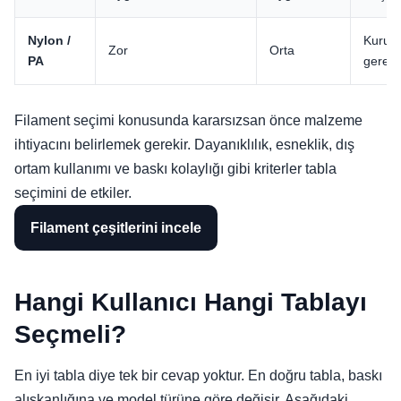
Nylon /
Kuru f
Zor
Orta
PA
gerekeb
Filament seçimi konusunda kararsızsan önce malzeme
ihtiyacını belirlemek gerekir. Dayanıklılık, esneklik, dış
ortam kullanımı ve baskı kolaylığı gibi kriterler tabla
seçimini de etkiler.
Filament çeşitlerini incele
Hangi Kullanıcı Hangi Tablayı
Seçmeli?
En iyi tabla diye tek bir cevap yoktur. En doğru tabla, baskı
alışkanlığına ve model türüne göre değişir. Aşağıdaki