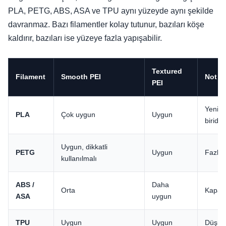
PLA, PETG, ABS, ASA ve TPU aynı yüzeyde aynı şekilde
davranmaz. Bazı filamentler kolay tutunur, bazıları köşe
kaldırır, bazıları ise yüzeye fazla yapışabilir.
Textured
Filament
Smooth PEI
Not
PEI
Yeni b
PLA
Çok uygun
Uygun
biridir.
Uygun, dikkatli
PETG
Uygun
Fazla 
kullanılmalı
ABS /
Daha
Orta
Kapalı
ASA
uygun
TPU
Uygun
Uygun
Düşük 