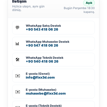
İletişim
Açık
Hızlıca ulaşın, aynı gün
Bugün Perşembe 18:30
dönüş.
kapanış.
WhatsApp Satış Destek
💬
+90 543 418 06 26
WhatsApp Muhasebe Destek
📊
+90 547 418 06 26
WhatsApp Teknik Destek
🛠️
+90 540 418 06 26
E-posta (Genel)
✉️
info@fixx3d.com
E-posta (Muhasebe)
✉️
muhasebe@fixx3d.com
E-posta (Teknik Destek)