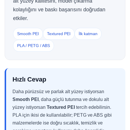
alt yüzey kalitesini, model çıkarma
kolaylığını ve baskı başarısını doğrudan
etkiler.
Smooth PEI
Textured PEI
İlk katman
PLA / PETG / ABS
Hızlı Cevap
Daha pürüzsüz ve parlak alt yüzey istiyorsan
Smooth PEI
, daha güçlü tutunma ve dokulu alt
yüzey istiyorsan
Textured PEI
tercih edebilirsin.
PLA için ikisi de kullanılabilir; PETG ve ABS gibi
malzemelerde ise doğru sıcaklık, temizlik ve