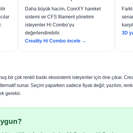
lir
Daha büyük hacim, CoreXY hareket
Farkl
cılar
sistemi ve CFS filament yönetimi
senar
.
isteyenler Hi Combo’yu
karşıl
değerlendirebilir.
3D ya
Creality Hi Combo incele →
 bir çok renkli baskı ekosistemi isteyenler için öne çıkar. C
ternatif sunar. Seçim yaparken sadece fiyatı değil; yazılım, renkl
ek gerekir.
Uygun?