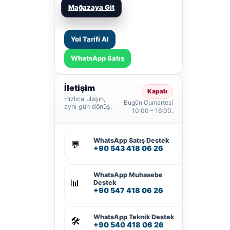
Mağazaya Git
Yol Tarifi Al
WhatsApp Satış
İletişim
Kapalı
Hızlıca ulaşın,
Bugün Cumartesi
aynı gün dönüş.
10:00 – 16:00.
WhatsApp Satış Destek
💬
+90 543 418 06 26
WhatsApp Muhasebe
📊
Destek
+90 547 418 06 26
WhatsApp Teknik Destek
🛠️
+90 540 418 06 26