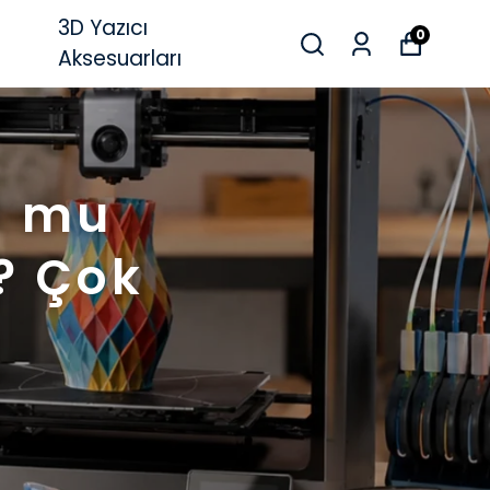
3D Yazıcı
0
Aksesuarları
o mu
? Çok