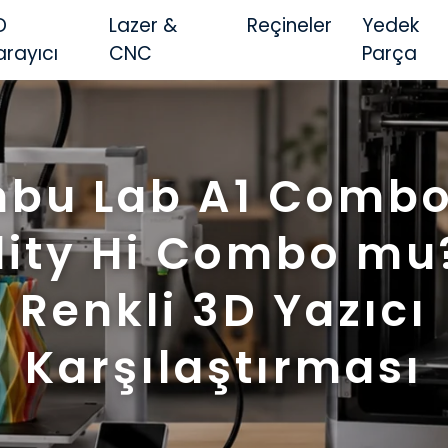
D
Lazer &
Reçineler
Yedek
arayıcı
CNC
Parça
bu Lab A1 Comb
lity Hi Combo mu
Renkli 3D Yazıcı
Karşılaştırması