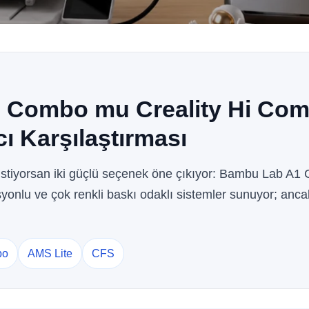
 Combo mu Creality Hi Co
cı Karşılaştırması
istiyorsan iki güçlü seçenek öne çıkıyor: Bambu Lab A1
asyonlu ve çok renkli baskı odaklı sistemler sunuyor; anca
bo
AMS Lite
CFS