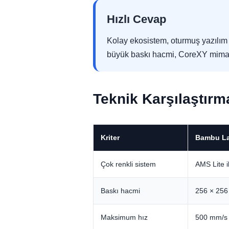
Hızlı Cevap
Kolay ekosistem, oturmuş yazılım
büyük baskı hacmi, CoreXY mimaris
Teknik Karşılaştırm
Kriter
Bambu L
Çok renkli sistem
AMS Lite i
Baskı hacmi
256 × 256
Maksimum hız
500 mm/s