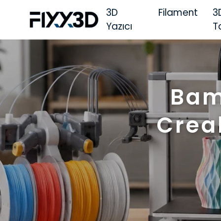
3D
Filament
3
Yazıcı
T
Bam
Crea