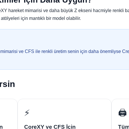
Y hareket mimarisi ve daha büyük Z ekseni hacmiyle renkli bask
tölyeleri için mantıklı bir model olabilir.
marisi ve CFS ile renkli üretim senin için daha önemliyse Cre
rsin
⚡
🖨️
in
CoreXY ve CFS İçin
Tüm