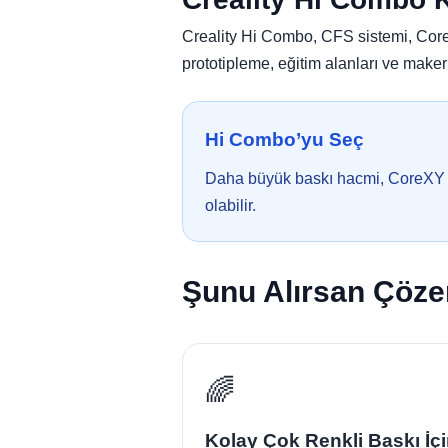
Creality Hi Combo, CFS sistemi, CoreX
prototipleme, eğitim alanları ve maker a
Hi Combo’yu Seç
Daha büyük baskı hacmi, CoreXY mi
olabilir.
Şunu Alırsan Çöze
🌈
Kolay Çok Renkli Baskı İç