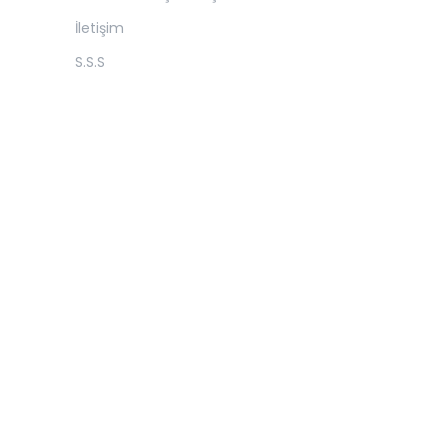
İletişim
S.S.S