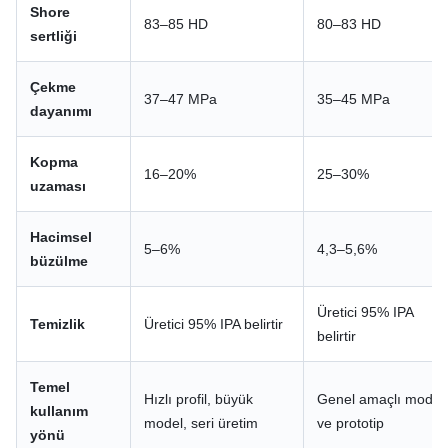
Shore
83–85 HD
80–83 HD
sertliği
Çekme
37–47 MPa
35–45 MPa
dayanımı
Kopma
16–20%
25–30%
uzaması
Hacimsel
5–6%
4,3–5,6%
büzülme
Üretici 95% IPA
Temizlik
Üretici 95% IPA belirtir
belirtir
Temel
Hızlı profil, büyük
Genel amaçlı model
kullanım
model, seri üretim
ve prototip
yönü