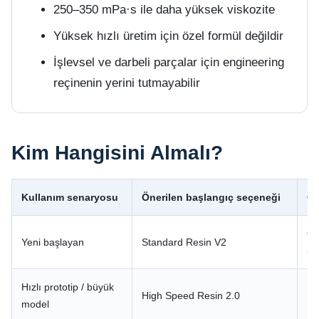
250–350 mPa·s ile daha yüksek viskozite
Yüksek hızlı üretim için özel formül değildir
İşlevsel ve darbeli parçalar için engineering
reçinenin yerini tutmayabilir
Kim Hangisini Almalı?
Kullanım senaryosu
Önerilen başlangıç seçeneği
Ge
Ge
Yeni başlayan
Standard Resin V2
iç
Hızlı prototip / büyük
High Speed Resin 2.0
Dü
model