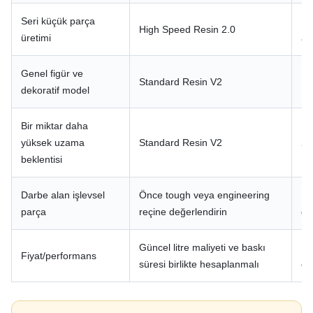
Seri küçük parça
Uy
High Speed Resin 2.0
üretimi
az
Genel figür ve
Standard Resin V2
Hı
dekoratif model
Bir miktar daha
yüksek uzama
Standard Resin V2
25
beklentisi
Darbe alan işlevsel
Önce tough veya engineering
Bu
parça
reçine değerlendirin
da
Güncel litre maliyeti ve baskı
Da
Fiyat/performans
süresi birlikte hesaplanmalı
da