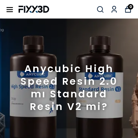
0
Anycubic High
Speed Resin 2.0
mı Standard
Resin V2 mi?