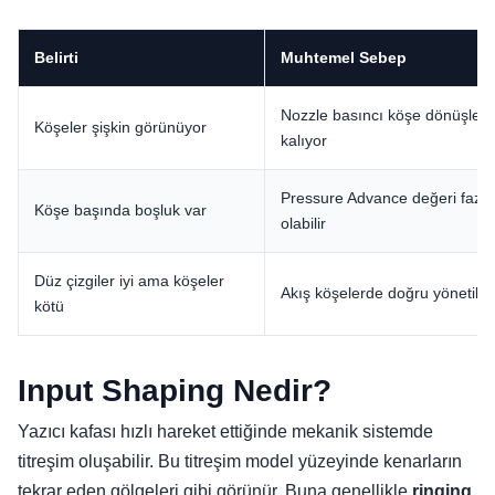
Belirti
Muhtemel Sebep
Nozzle basıncı köşe dönüşleri
Köşeler şişkin görünüyor
kalıyor
Pressure Advance değeri fazl
Köşe başında boşluk var
olabilir
Düz çizgiler iyi ama köşeler
Akış köşelerde doğru yönetilm
kötü
Input Shaping Nedir?
Yazıcı kafası hızlı hareket ettiğinde mekanik sistemde
titreşim oluşabilir. Bu titreşim model yüzeyinde kenarların
tekrar eden gölgeleri gibi görünür. Buna genellikle
ringing
,