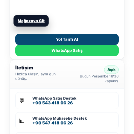
Mağazaya Git
Yol Tarifi Al
WhatsApp Satış
İletişim
Açık
Hızlıca ulaşın, aynı gün
Bugün Perşembe 18:30
dönüş.
kapanış.
WhatsApp Satış Destek
💬
+90 543 418 06 26
WhatsApp Muhasebe Destek
📊
+90 547 418 06 26