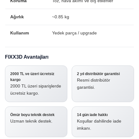
Koruma
Toz, hava akımı ve dış etkenler
Ağırlık
~0.85 kg
Kullanım
Yedek parça / upgrade
FIXX3D Avantajları
2000 TL ve üzeri ücretsiz
2 yıl distribütör garantisi
kargo
Resmi distribütör
2000 TL üzeri siparişlerde
garantisi.
ücretsiz kargo.
Ömür boyu teknik destek
14 gün iade hakkı
Uzman teknik destek.
Koşullar dahilinde iade
imkanı.