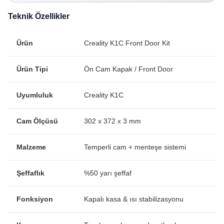
Teknik Özellikler
Ürün
Creality K1C Front Door Kit
Ürün Tipi
Ön Cam Kapak / Front Door
Uyumluluk
Creality K1C
Cam Ölçüsü
302 x 372 x 3 mm
Malzeme
Temperli cam + menteşe sistemi
Şeffaflık
%50 yarı şeffaf
Fonksiyon
Kapalı kasa & ısı stabilizasyonu