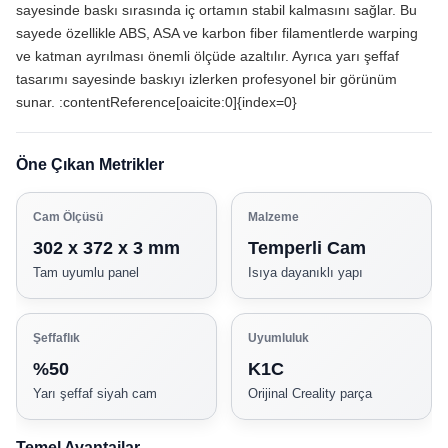
sayesinde baskı sırasında iç ortamın stabil kalmasını sağlar. Bu
sayede özellikle ABS, ASA ve karbon fiber filamentlerde warping
ve katman ayrılması önemli ölçüde azaltılır. Ayrıca yarı şeffaf
tasarımı sayesinde baskıyı izlerken profesyonel bir görünüm
sunar. :contentReference[oaicite:0]{index=0}
Öne Çıkan Metrikler
Cam Ölçüsü
Malzeme
302 x 372 x 3 mm
Temperli Cam
Tam uyumlu panel
Isıya dayanıklı yapı
Şeffaflık
Uyumluluk
%50
K1C
Yarı şeffaf siyah cam
Orijinal Creality parça
Temel Avantajlar