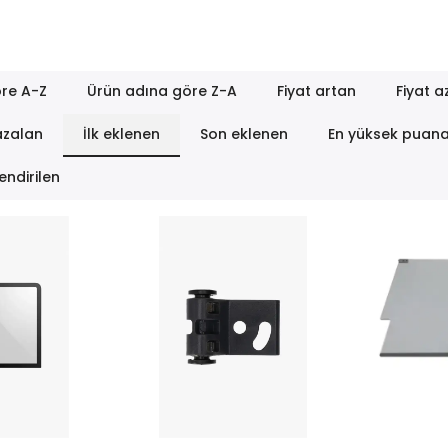
re A-Z
Ürün adına göre Z-A
Fiyat artan
Fiyat a
azalan
İlk eklenen
Son eklenen
En yüksek puan
endirilen