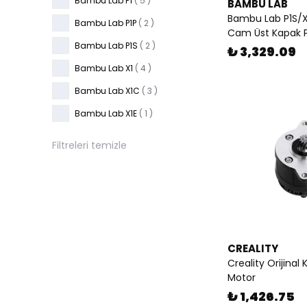
Bambu Lab P1
( 5 )
BAMBU LAB
Bambu Lab P1S/
Bambu Lab P1P
( 2 )
Cam Üst Kapak Pa
Bambu Lab P1S
( 2 )
₺ 3,329.09
Bambu Lab X1
( 4 )
Bambu Lab X1C
( 3 )
Bambu Lab X1E
( 1 )
Filtreleri temizle
CREALITY
Creality Orijinal 
Motor
₺ 1,426.75