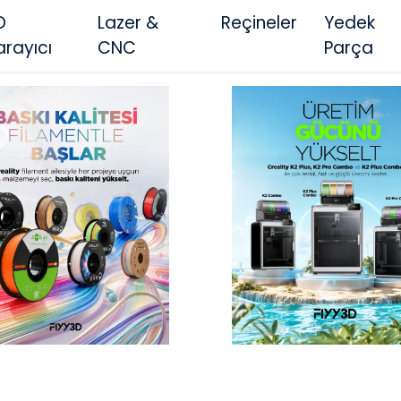
D
Lazer &
Reçineler
Yedek
arayıcı
CNC
Parça