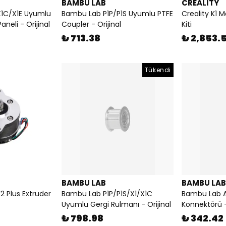
BAMBU LAB
CREALITY
X1C/X1E Uyumlu
Bambu Lab P1P/P1S Uyumlu PTFE
Creality K1
neli - Orijinal
Coupler - Orijinal
Kiti
₺ 713.38
₺ 2,853.
Tükendi
BAMBU LAB
BAMBU LAB
K2 Plus Extruder
Bambu Lab P1P/P1S/X1/X1C
Bambu Lab A
Uyumlu Gergi Rulmanı - Orijinal
Konnektörü -
₺ 798.98
₺ 342.42