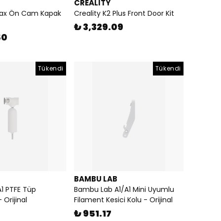
CREALITY
 Max Ön Cam Kapak
Creality K2 Plus Front Door Kit
₺ 3,329.09
50
Tükendi
Tükendi
BAMBU LAB
1 PTFE Tüp
Bambu Lab A1/A1 Mini Uyumlu
 Orijinal
Filament Kesici Kolu - Orijinal
₺ 951.17