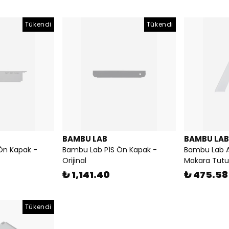
Tükendi
Tükendi
BAMBU LAB
BAMBU LAB
Ön Kapak -
Bambu Lab P1S Ön Kapak -
Bambu Lab A
Orijinal
Makara Tutuc
₺ 1,141.40
₺ 475.58
Tükendi