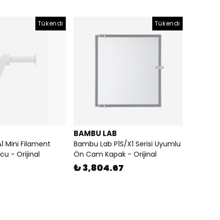
Tükendi
Tükendi
BAMBU LAB
1 Mini Filament
Bambu Lab P1S/X1 Serisi Uyumlu
u - Orijinal
Ön Cam Kapak - Orijinal
₺ 3,804.67