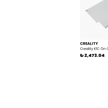
CREALITY
Creality K1C Ön 
₺ 2,473.04