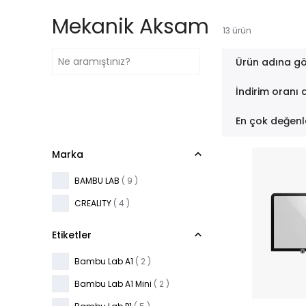
Mekanik Aksam
13
ürün
Ürün adına gö
İndirim oranı 
En çok değenl
Marka
BAMBU LAB
( 9 )
CREALITY
( 4 )
Etiketler
Bambu Lab A1
( 2 )
Bambu Lab A1 Mini
( 2 )