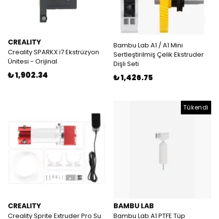
CREALITY
Bambu Lab A1 / A1 Mini
Creality SPARKX i7 Ekstrüzyon
Sertleştirilmiş Çelik Ekstruder
Ünitesi - Orijinal
Dişli Seti
₺ 1,902.34
₺ 1,426.75
Tükendi
CREALITY
BAMBU LAB
Creality Sprite Extruder Pro Su
Bambu Lab A1 PTFE Tüp