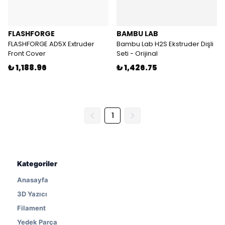
FLASHFORGE
BAMBU LAB
FLASHFORGE AD5X Extruder
Bambu Lab H2S Ekstruder Dişli
Front Cover
Seti - Orijinal
₺ 1,188.96
₺ 1,426.75
1
Kategoriler
Anasayfa
3D Yazıcı
Filament
Yedek Parça