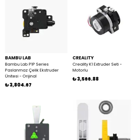
BAMBU LAB
CREALITY
Bambu Lab P1P Series
Creality K1 Extruder Seti -
Paslanmaz Çelik Ekstruder
Motorlu
Ünitesi - Orijinal
₺ 3,566.88
₺ 3,804.67