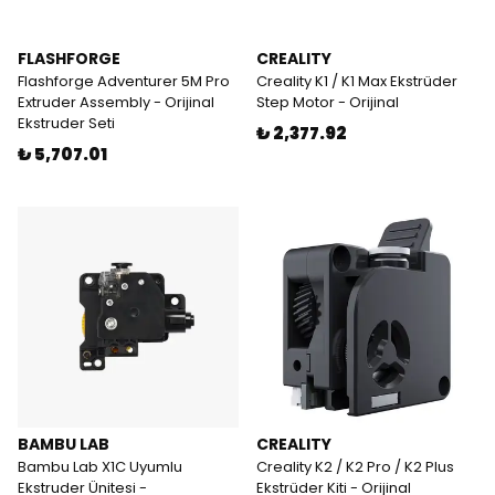
FLASHFORGE
CREALITY
Flashforge Adventurer 5M Pro
Creality K1 / K1 Max Ekstrüder
Extruder Assembly - Orijinal
Step Motor - Orijinal
Ekstruder Seti
₺ 2,377.92
₺ 5,707.01
BAMBU LAB
CREALITY
Bambu Lab X1C Uyumlu
Creality K2 / K2 Pro / K2 Plus
Ekstruder Ünitesi -
Ekstrüder Kiti - Orijinal