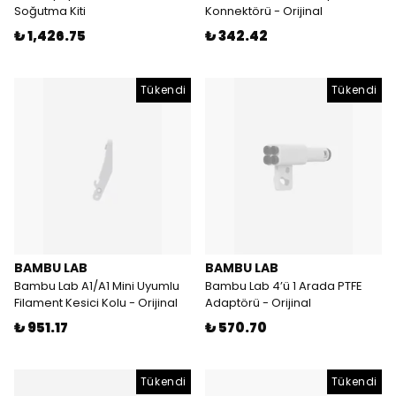
Soğutma Kiti
Konnektörü - Orijinal
₺ 1,426.75
₺ 342.42
Tükendi
Tükendi
BAMBU LAB
BAMBU LAB
Bambu Lab A1/A1 Mini Uyumlu
Bambu Lab 4’ü 1 Arada PTFE
Filament Kesici Kolu - Orijinal
Adaptörü - Orijinal
₺ 951.17
₺ 570.70
Tükendi
Tükendi