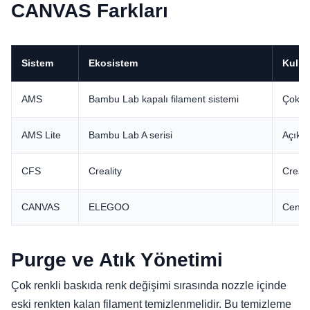
CANVAS Farkları
Sistem
Ekosistem
Kulla
AMS
Bambu Lab kapalı filament sistemi
Çok re
AMS Lite
Bambu Lab A serisi
Açık m
CFS
Creality
Creali
CANVAS
ELEGOO
Centau
Purge ve Atık Yönetimi
Çok renkli baskıda renk değişimi sırasında nozzle içinde
eski renkten kalan filament temizlenmelidir. Bu temizleme