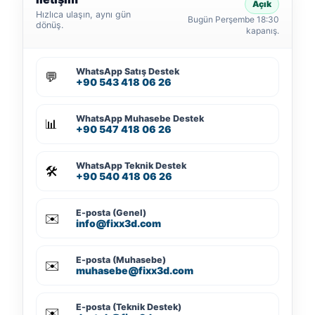
Açık
Hızlıca ulaşın, aynı gün
Bugün Perşembe 18:30
dönüş.
kapanış.
WhatsApp Satış Destek
💬
+90 543 418 06 26
WhatsApp Muhasebe Destek
📊
+90 547 418 06 26
WhatsApp Teknik Destek
🛠️
+90 540 418 06 26
E-posta (Genel)
✉️
info@fixx3d.com
E-posta (Muhasebe)
✉️
muhasebe@fixx3d.com
E-posta (Teknik Destek)
✉️