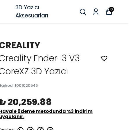
3D Yazıcı
0
Aksesuarları
CREALITY
Creality Ender-3 V3
CoreXZ 3D Yazıcı
Barkod
:
1001020546
₺ 20,259.88
Havale ödeme metodunda %3 indirim
uygulanır.