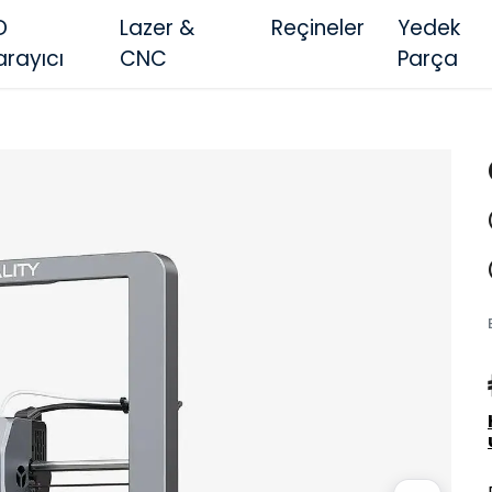
D
Lazer &
Reçineler
Yedek
arayıcı
CNC
Parça