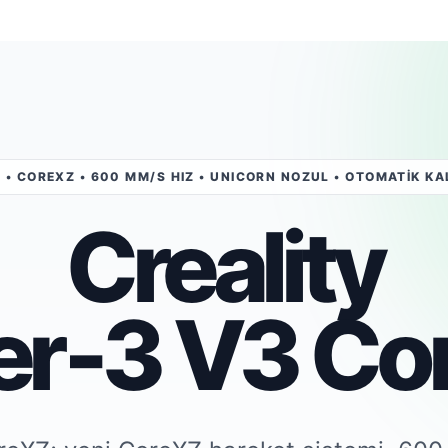
I • COREXZ • 600 MM/S HIZ • UNICORN NOZUL • OTOMATİK K
Creality
er‑3 V3 Co