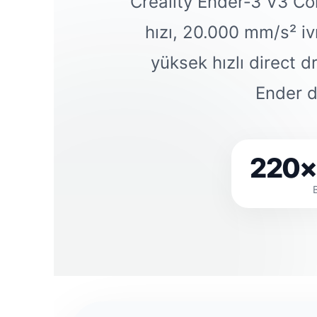
Creality Ender‑3 V3 C
hızı, 20.000 mm/s² i
yüksek hızlı direct d
Ender d
220×