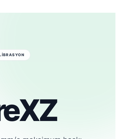
ALİBRASYON
reXZ