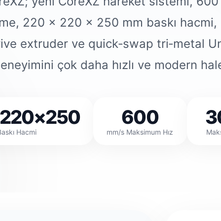
oreXZ; yeni CoreXZ hareket sistemi, 6
vme, 220 × 220 × 250 mm baskı hacmi, 
rive extruder ve quick‑swap tri‑metal Un
eneyimini çok daha hızlı ve modern hale 
220×250
600
3
Baskı Hacmi
mm/s Maksimum Hız
Mak