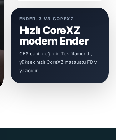
ENDER‑3 V3 COREXZ
Hızlı CoreXZ
modern Ender
CFS dahil değildir. Tek filamentli,
yüksek hızlı CoreXZ masaüstü FDM
yazıcıdır.