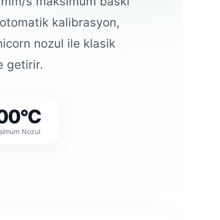
00 mm/s maksimum baskı
otomatik kalibrasyon,
icorn nozul ile klasik
getirir.
00°C
simum Nozul