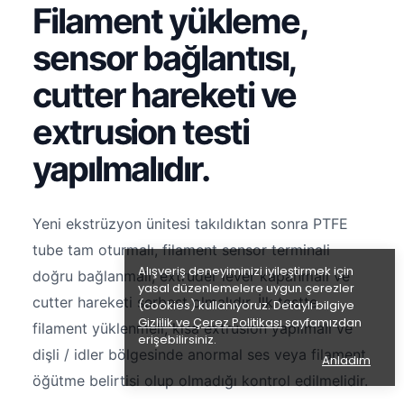
Filament yükleme,
sensor bağlantısı,
cutter hareketi ve
extrusion testi
yapılmalıdır.
Yeni ekstrüzyon ünitesi takıldıktan sonra PTFE
tube tam oturmalı, filament sensor terminali
Alışveriş deneyiminizi iyileştirmek için
doğru bağlanmalı, extruder lever kapanmalı ve
yasal düzenlemelere uygun çerezler
cutter hareketi serbest olmalıdır. İlk testte
(cookies) kullanıyoruz. Detaylı bilgiye
Gizlilik ve Çerez Politikası
sayfamızdan
filament yüklenmeli, kısa extrusion yapılmalı ve
erişebilirsiniz.
dişli / idler bölgesinde anormal ses veya filament
Anladım
öğütme belirtisi olup olmadığı kontrol edilmelidir.