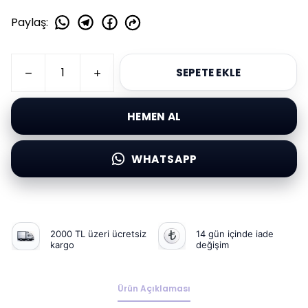
Paylaş
:
SEPETE EKLE
HEMEN AL
WHATSAPP
2000 TL üzeri ücretsiz
14 gün içinde iade
kargo
değişim
Ürün Açıklaması