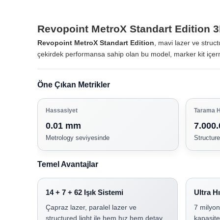
Revopoint MetroX Standart Edition 3
Revopoint MetroX Standart Edition
, mavi lazer ve struct
çekirdek performansa sahip olan bu model, marker kit içerme
Öne Çıkan Metrikler
Hassasiyet
Tarama H
0.01 mm
7.000.
Metrology seviyesinde
Structure
Temel Avantajlar
14 + 7 + 62 Işık Sistemi
Ultra H
Çapraz lazer, paralel lazer ve
7 milyon
structured light ile hem hız hem detay
kapasite