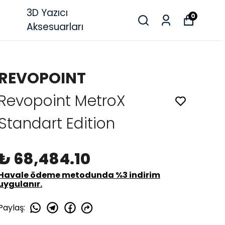
3D Yazıcı
0
Aksesuarları
REVOPOINT
Revopoint MetroX
Standart Edition
₺ 68,484.10
Havale ödeme metodunda %3 indirim
uygulanır.
Paylaş
: