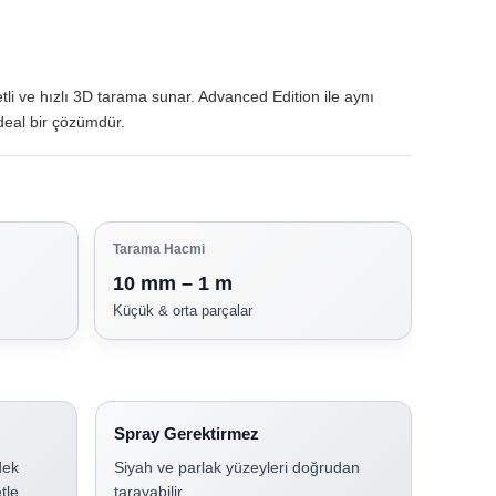
yetli ve hızlı 3D tarama sunar. Advanced Edition ile aynı
deal bir çözümdür.
Tarama Hacmi
10 mm – 1 m
Küçük & orta parçalar
Spray Gerektirmez
dek
Siyah ve parlak yüzeyleri doğrudan
tle
tarayabilir.