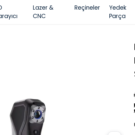
D
Lazer &
Reçineler
Yedek
arayıcı
CNC
Parça