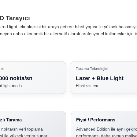
D Tarayıcı
ured light teknolojisini bir araya getiren hibrit yapısı ile yüksek hassasi
yen daha ekonomik bir alternatif olarak profesyonel kullanıcılar için i
ızı
Tarama Teknolojisi
000 nokta/sn
Lazer + Blue Light
d light modu
Hibrit sistem
ızlı Tarama
Fiyat / Performans
 nokta/sn veri toplama
Advanced Edition ile aynı çekir
si ile yüksek verim sunar.
performansı daha uygun maliye