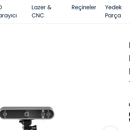
D
Lazer &
Reçineler
Yedek
arayıcı
CNC
Parça