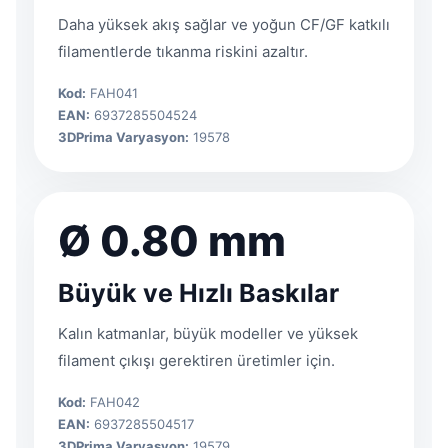
Daha yüksek akış sağlar ve yoğun CF/GF katkılı
filamentlerde tıkanma riskini azaltır.
Kod:
FAH041
EAN:
6937285504524
3DPrima Varyasyon:
19578
Ø 0.80 mm
Büyük ve Hızlı Baskılar
Kalın katmanlar, büyük modeller ve yüksek
filament çıkışı gerektiren üretimler için.
Kod:
FAH042
EAN:
6937285504517
3DPrima Varyasyon:
19579