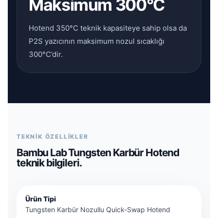
Maksimum 300°C
Hotend 350°C teknik kapasiteye sahip olsa da
P2S yazıcının maksimum nozul sıcaklığı
300°C’dir.
TEKNİK ÖZELLİKLER
Bambu Lab Tungsten Karbür Hotend
teknik bilgileri.
Ürün Tipi
Tungsten Karbür Nozullu Quick-Swap Hotend