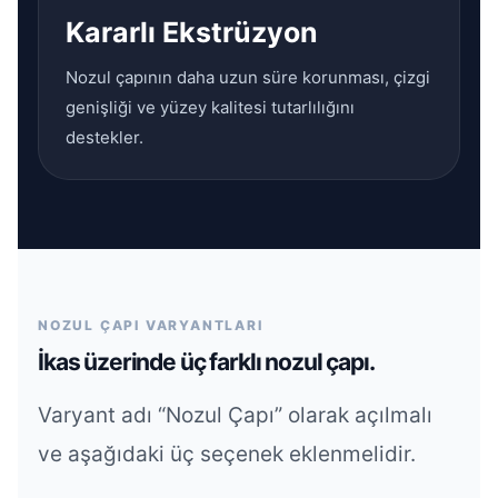
Kararlı Ekstrüzyon
Nozul çapının daha uzun süre korunması, çizgi
genişliği ve yüzey kalitesi tutarlılığını
destekler.
NOZUL ÇAPI VARYANTLARI
İkas üzerinde üç farklı nozul çapı.
Varyant adı “Nozul Çapı” olarak açılmalı
ve aşağıdaki üç seçenek eklenmelidir.