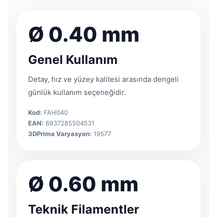
Ø 0.40 mm
Genel Kullanım
Detay, hız ve yüzey kalitesi arasında dengeli
günlük kullanım seçeneğidir.
Kod:
FAH040
EAN:
6937285504531
3DPrima Varyasyon:
19577
Ø 0.60 mm
Teknik Filamentler