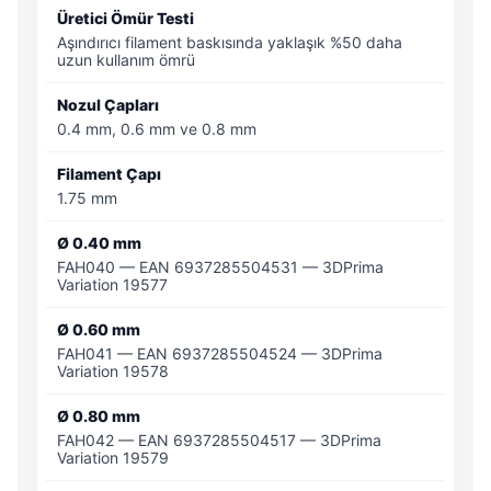
Üretici Ömür Testi
Aşındırıcı filament baskısında yaklaşık %50 daha
uzun kullanım ömrü
Nozul Çapları
0.4 mm, 0.6 mm ve 0.8 mm
Filament Çapı
1.75 mm
Ø 0.40 mm
FAH040 — EAN 6937285504531 — 3DPrima
Variation 19577
Ø 0.60 mm
FAH041 — EAN 6937285504524 — 3DPrima
Variation 19578
Ø 0.80 mm
FAH042 — EAN 6937285504517 — 3DPrima
Variation 19579