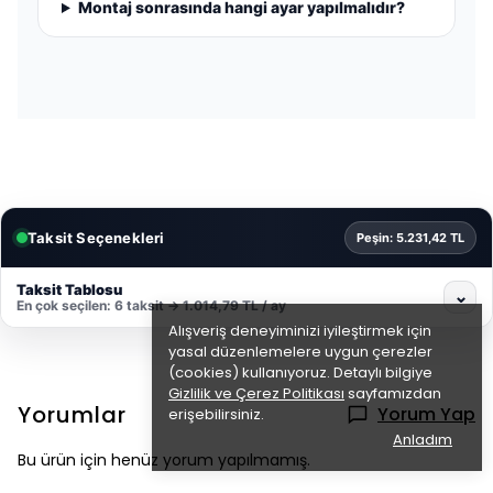
Montaj sonrasında hangi ayar yapılmalıdır?
Taksit Seçenekleri
Peşin: 5.231,42 TL
Taksit Tablosu
⌄
En çok seçilen: 6 taksit → 1.014,79 TL / ay
Alışveriş deneyiminizi iyileştirmek için
yasal düzenlemelere uygun çerezler
(cookies) kullanıyoruz. Detaylı bilgiye
Gizlilik ve Çerez Politikası
sayfamızdan
Yorumlar
Yorum Yap
erişebilirsiniz.
Anladım
Bu ürün için henüz yorum yapılmamış.