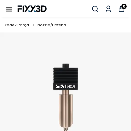
0
Yedek Parça
Nozzle/Hotend