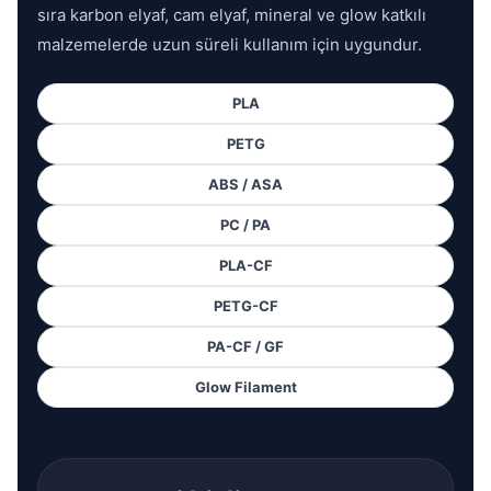
sıra karbon elyaf, cam elyaf, mineral ve glow katkılı
malzemelerde uzun süreli kullanım için uygundur.
PLA
PETG
ABS / ASA
PC / PA
PLA-CF
PETG-CF
PA-CF / GF
Glow Filament