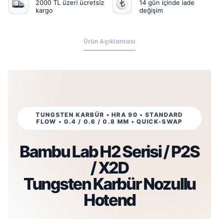
2000 TL üzeri ücretsiz
14 gün içinde iade
kargo
değişim
Ürün Açıklaması
TUNGSTEN KARBÜR • HRA 90 • STANDARD
FLOW • 0.4 / 0.6 / 0.8 MM • QUICK-SWAP
Bambu Lab H2 Serisi / P2S
/ X2D
Tungsten Karbür Nozullu
Hotend