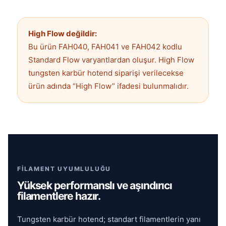
High Flow değildir:
Bu ürün FAH040, FAH041 ve FAH042 kodlu
Standard Flow varyantlardan oluşur. High Flow
tungsten karbür hotend siparişi verilecekse
ürün adında “High Flow” ifadesi bulunmalıdır.
FİLAMENT UYUMLULUĞU
Yüksek performanslı ve aşındırıcı
filamentlere hazır.
Tungsten karbür hotend; standart filamentlerin yanı