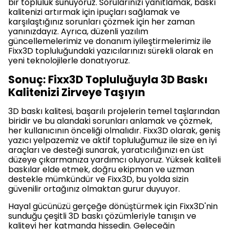
bir topluluk sunuyoruz. Sorularınızı yanıtlamak, baskı
kalitenizi artırmak için ipuçları sağlamak ve
karşılaştığınız sorunları çözmek için her zaman
yanınızdayız. Ayrıca, düzenli yazılım
güncellemelerimiz ve donanım iyileştirmelerimiz ile
Fixx3D topluluğundaki yazıcılarınızı sürekli olarak en
yeni teknolojilerle donatıyoruz.
Sonuç: Fixx3D Topluluğuyla 3D Baskı
Kalitenizi Zirveye Taşıyın
3D baskı kalitesi, başarılı projelerin temel taşlarından
biridir ve bu alandaki sorunları anlamak ve çözmek,
her kullanıcının önceliği olmalıdır. Fixx3D olarak, geniş
yazıcı yelpazemiz ve aktif topluluğumuz ile size en iyi
araçları ve desteği sunarak, yaratıcılığınızı en üst
düzeye çıkarmanıza yardımcı oluyoruz. Yüksek kaliteli
baskılar elde etmek, doğru ekipman ve uzman
destekle mümkündür ve Fixx3D, bu yolda sizin
güvenilir ortağınız olmaktan gurur duyuyor.
Hayal gücünüzü gerçeğe dönüştürmek için Fixx3D'nin
sunduğu çeşitli 3D baskı çözümleriyle tanışın ve
kaliteyi her katmanda hissedin. Geleceğin