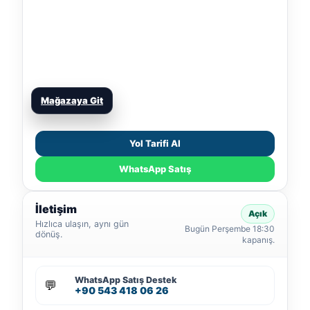
Mağazaya Git
Yol Tarifi Al
WhatsApp Satış
İletişim
Açık
Hızlıca ulaşın, aynı gün
Bugün Perşembe 18:30
dönüş.
kapanış.
WhatsApp Satış Destek
💬
+90 543 418 06 26