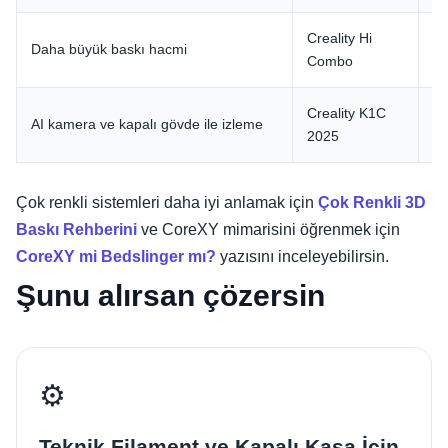
Creality Hi
Daha büyük baskı hacmi
26
Combo
Creality K1C
AI kamera ve kapalı gövde ile izleme
AI
2025
Çok renkli sistemleri daha iyi anlamak için
Çok Renkli 3D
Baskı Rehberini
ve CoreXY mimarisini öğrenmek için
CoreXY mi Bedslinger mı?
yazısını inceleyebilirsin.
Şunu alırsan çözersin
⚙️
Teknik Filament ve Kapalı Kasa İçin