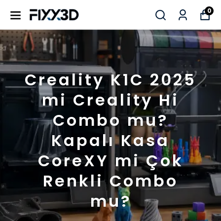
0
Creality K1C 2025
mi Creality Hi
Combo mu?
Kapalı Kasa
CoreXY mi Çok
Renkli Combo
mu?