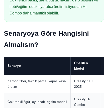
Çok renkli baskı, daha büyük hacim, CFS sistemi ve
hobi/eğitim odaklı yaratıcı üretim istiyorsan Hi
Combo daha mantıklı olabilir.
Senaryoya Göre Hangisini
Almalısın?
Önerilen
Senaryo
N
Model
Karbon fiber, teknik parça, kapalı kasa
Creality K1C
Ka
üretim
2025
uy
Creality Hi
Çok renkli figür, oyuncak, eğitim modeli
CF
Combo