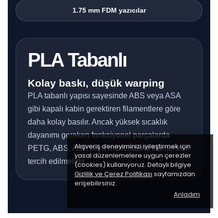
1.75 mm FDM yazıcılar
PLA Tabanlı
Kolay baskı, düşük warping
PLA tabanlı yapısı sayesinde ABS veya ASA
gibi kapalı kabin gerektiren filamentlere göre
daha kolay basılır. Ancak yüksek sıcaklık
dayanımı gereken fonksiyonel parçalarda
Alışveriş deneyiminizi iyileştirmek için
PETG, ABS, ASA veya mühendislik filamentleri
yasal düzenlemelere uygun çerezler
tercih edilmelidir.
(cookies) kullanıyoruz. Detaylı bilgiye
Gizlilik ve Çerez Politikası
sayfamızdan
erişebilirsiniz.
Anladım