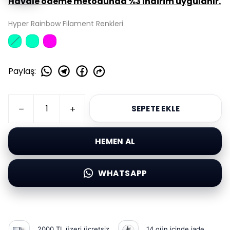
Havale ödeme metodunda %3 indirim uygulanır.
Hyper Rainbow Filament Renkleri
Paylaş
:
SEPETE EKLE
HEMEN AL
WHATSAPP
2000 TL üzeri ücretsiz
14 gün içinde iade