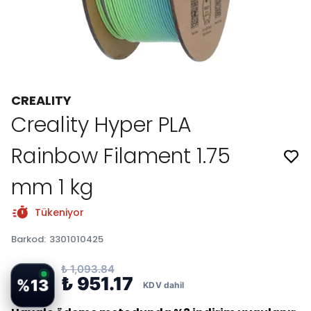
CREALITY
Creality Hyper PLA
Rainbow Filament 1.75
mm 1 kg
Tükeniyor
Barkod
:
3301010425
₺ 1,093.84
₺ 951.17
%
13