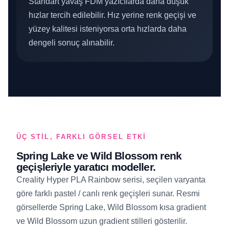
Standart yavaş FDM yazıcılarda daha düşük
hızlar tercih edilebilir. Hız yerine renk geçişi ve
yüzey kalitesi isteniyorsa orta hızlarda daha
dengeli sonuç alınabilir.
ÜÇ STIL, FARKLI GÖRSEL ETKI
Spring Lake ve Wild Blossom renk
geçişleriyle yaratıcı modeller.
Creality Hyper PLA Rainbow serisi, seçilen varyanta
göre farklı pastel / canlı renk geçişleri sunar. Resmi
görsellerde Spring Lake, Wild Blossom kısa gradient
ve Wild Blossom uzun gradient stilleri gösterilir.