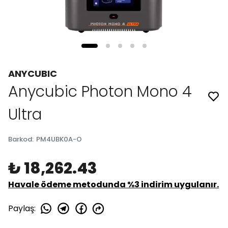
ANYCUBIC
Anycubic Photon Mono 4
Ultra
Barkod
:
PM4UBK0A-O
₺ 18,262.43
Havale ödeme metodunda %3 indirim uygulanır.
Paylaş
: