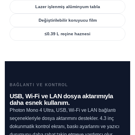
Lazer işlenmiş alüminyum tabla
Değiştirilebilir koruyucu film
≤0.39 L reçine haznesi
BAĞLANTI VE KONTROL
USB, Wi-Fi ve LAN dosya aktarımıyla
daha esnek kullanım.
Photon Mono 4 Ultra, USB, Wi-Fi ve LAN bağlantı
seçenekleriyle dosya aktarımını destekler. 4.3 inç
dokunmatik kontrol ekranı, baskı ayarlarını ve yazıcı
durumunu daha rahat takip etmeye yardımcı olur.