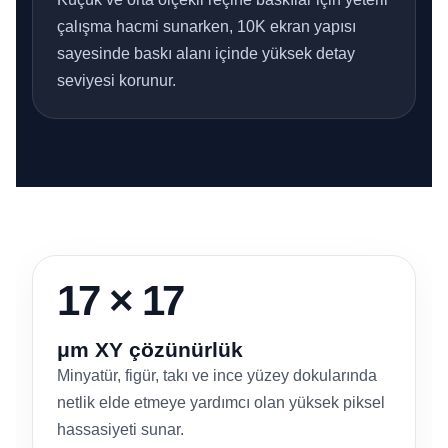
çalışma hacmi sunarken, 10K ekran yapısı
sayesinde baskı alanı içinde yüksek detay
seviyesi korunur.
17 × 17
μm XY çözünürlük
Minyatür, figür, takı ve ince yüzey dokularında
netlik elde etmeye yardımcı olan yüksek piksel
hassasiyeti sunar.