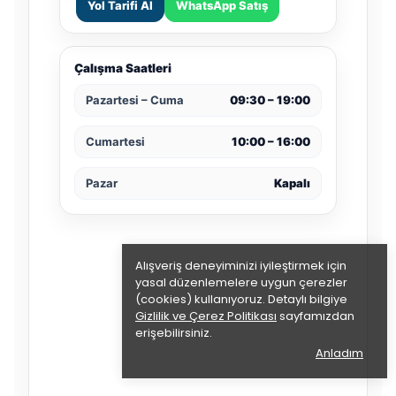
Yol Tarifi Al
WhatsApp Satış
Çalışma Saatleri
Pazartesi – Cuma
09:30 – 19:00
Cumartesi
10:00 – 16:00
Pazar
Kapalı
Alışveriş deneyiminizi iyileştirmek için
yasal düzenlemelere uygun çerezler
(cookies) kullanıyoruz. Detaylı bilgiye
Gizlilik ve Çerez Politikası
sayfamızdan
erişebilirsiniz.
Anladım