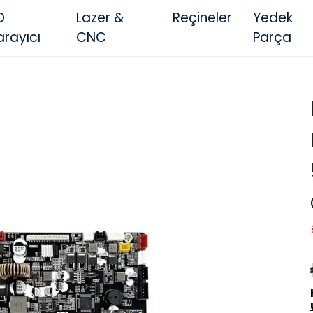
D
Lazer &
Reçineler
Yedek
arayıcı
CNC
Parça