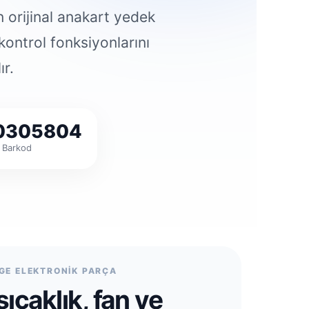
n orijinal anakart yedek
kontrol fonksiyonlarını
ır.
0305804
 Barkod
GE ELEKTRONİK PARÇA
sıcaklık, fan ve