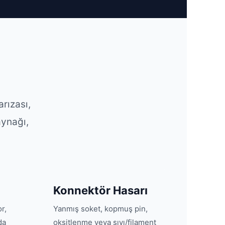
rızası,
aynağı,
Konnektör Hasarı
r,
Yanmış soket, kopmuş pin,
da
oksitlenme veya sıvı/filament