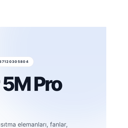
937120305804
 5M Pro
ıtma elemanları, fanlar,