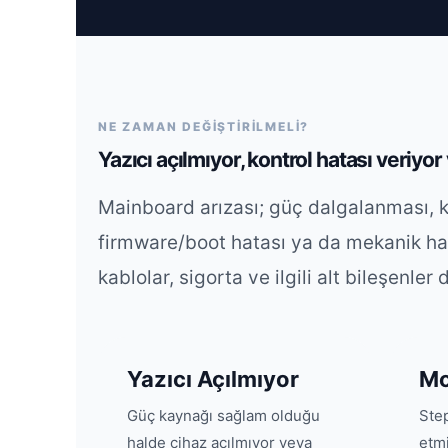
NE ZAMAN DEĞİŞTİRİLMELİ?
Yazıcı açılmıyor, kontrol hatası veriyo
Mainboard arızası; güç dalgalanması, kı
firmware/boot hatası ya da mekanik has
kablolar, sigorta ve ilgili alt bileşenler 
Yazıcı Açılmıyor
Mo
Güç kaynağı sağlam olduğu
Ste
halde cihaz açılmıyor veya
etmi