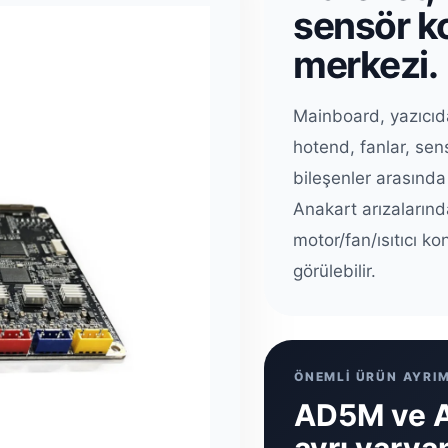
sensör k
merkezi.
Mainboard, yazıcıdak
hotend, fanlar, sen
bileşenler arasında 
Anakart arızalarınd
motor/fan/ısıtıcı k
görülebilir.
ÖNEMLİ ÜRÜN AYRIM
AD5M ve A