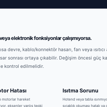
r veya elektronik fonksiyonlar çalışmıyorsa.
sa devre, kablo/konnektör hasarı, fan veya ısıtıcı a
ar sonrası ortaya çıkabilir. Değişim öncesi güç k
de kontrol edilmelidir.
tor Hatası
Isıtma Sorunu
p motorlar hareket
Hotend veya tabla ısınmıyo
yor, eksenler yanlış tepki
sıcaklık okuması hatalı ya 