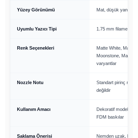
Yüzey Görünümü
Mat, düşük yansımal
Uyumlu Yazıcı Tipi
1.75 mm filament ku
Renk Seçenekleri
Matte White, Matte 
Moonstone, Matte Fl
varyantlar
Nozzle Notu
Standart pirinç nozzle 
değildir
Kullanım Amacı
Dekoratif model, görs
FDM baskılar
Saklama Önerisi
Nemden uzak, kuru v