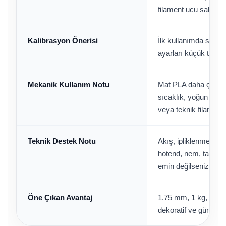
filament ucu sabitlen
Kalibrasyon Önerisi
İlk kullanımda sıcaklı
ayarları küçük test b
Mekanik Kullanım Notu
Mat PLA daha çok gör
sıcaklık, yoğun dar
veya teknik filamentle
Teknik Destek Notu
Akış, ipliklenme vey
hotend, nem, tabla ay
emin değilseniz FIXX
Öne Çıkan Avantaj
1.75 mm, 1 kg, 190–
dekoratif ve günlük 