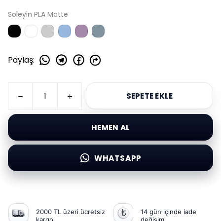
Soleyin PLA Matte
Paylaş
:
SEPETE EKLE
HEMEN AL
WHATSAPP
2000 TL üzeri ücretsiz
14 gün içinde iade
kargo
değişim