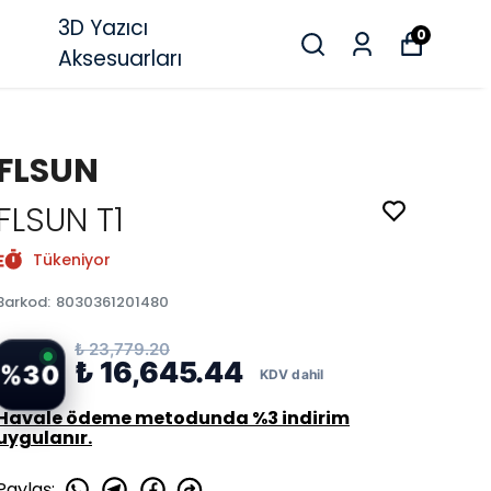
3D Yazıcı
0
Aksesuarları
FLSUN
FLSUN T1
Tükeniyor
Barkod
:
8030361201480
₺ 23,779.20
₺ 16,645.44
%
30
Havale ödeme metodunda %3 indirim
uygulanır.
Paylaş
: