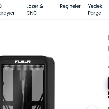
D
Lazer &
Reçineler
Yedek
arayıcı
CNC
Parça