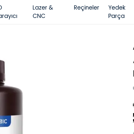
D
Lazer &
Reçineler
Yedek
arayıcı
CNC
Parça