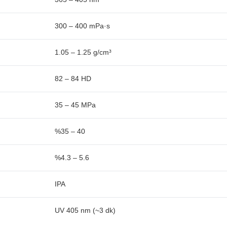
300 – 400 mPa·s
1.05 – 1.25 g/cm³
82 – 84 HD
35 – 45 MPa
%35 – 40
%4.3 – 5.6
IPA
UV 405 nm (~3 dk)