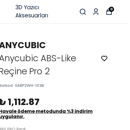
3D Yazıcı
0
Aksesuarları
ANYCUBIC
Anycubic ABS-Like
Reçine Pro 2
Barkod
:
SABP2WH-103B
₺ 1,112.87
Havale ödeme metodunda %3 indirim
uygulanır.
ABS PRO Renk