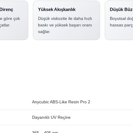
 Direnç
Yüksek Akışkanlık
Düşük Büz
re göre çok
Düşük viskozite ile daha hızlı
Boyutsal doğ
çatlar.
baskı ve yüksek başarı oranı
hassas parça
sağlar.
Anycubic ABS-Like Resin Pro 2
Dayanıklı UV Reçine
365 – 405 nm