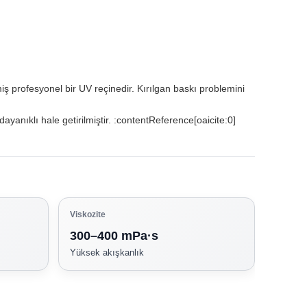
miş profesyonel bir UV reçinedir. Kırılgan baskı problemini
anıklı hale getirilmiştir. :contentReference[oaicite:0]
Viskozite
300–400 mPa·s
Yüksek akışkanlık