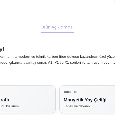
Ürün Açıklaması
yi
lk katmanına modern ve teknik karbon fiber dokusu kazandıran özel yüzey
del çıkarma avantajı sunar. A1, P1 ve X1 serileri ile tam uyumludur. :
Tabla Tipi
raflı
Manyetik Yay Çeliği
rlü kullanım
Esnek ve dayanıklı