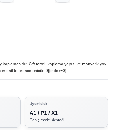
 kaplamasıdır. Çift taraflı kaplama yapısı ve manyetik yay
contentReference[oaicite:0]{index=0}
Uyumluluk
A1 / P1 / X1
Geniş model desteği