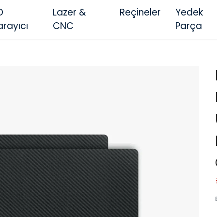
D
Lazer &
Reçineler
Yedek
arayıcı
CNC
Parça