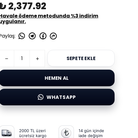
₺ 2,377.92
Havale ödeme metodunda %3 indirim
uygulanır.
Paylaş
:
SEPETE EKLE
HEMEN AL
WHATSAPP
2000 TL üzeri
14 gün içinde
ücretsiz kargo
iade değişim