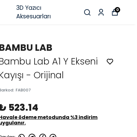
3D Yazıcı
0
Aksesuarları
BAMBU LAB
Bambu Lab A1 Y Ekseni
Kayışı - Orijinal
Barkod
:
FAB007
₺ 523.14
Havale ödeme metodunda %3 indirim
uygulanır.