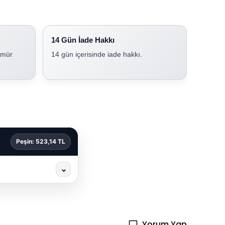
14 Gün İade Hakkı
ömür
14 gün içerisinde iade hakkı.
Peşin: 523,14 TL
⌄
Yorum Yap