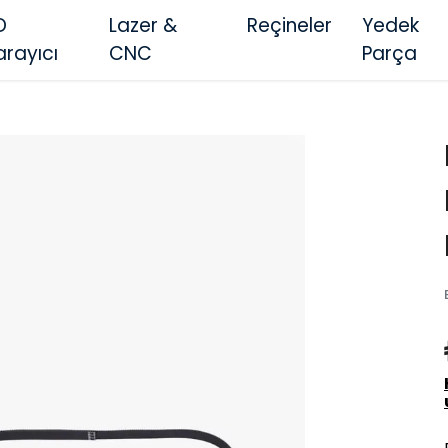
D
Lazer &
Reçineler
Yedek
arayıcı
CNC
Parça