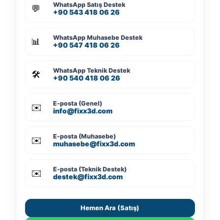
WhatsApp Satış Destek
💬
+90 543 418 06 26
WhatsApp Muhasebe Destek
📊
+90 547 418 06 26
WhatsApp Teknik Destek
🛠️
+90 540 418 06 26
E-posta (Genel)
✉️
info@fixx3d.com
E-posta (Muhasebe)
✉️
muhasebe@fixx3d.com
E-posta (Teknik Destek)
✉️
destek@fixx3d.com
Hemen Ara (Satış)