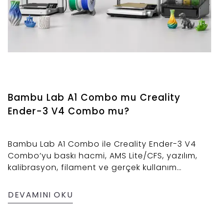
Bambu Lab A1 Combo mu Creality
Ender-3 V4 Combo mu?
Bambu Lab A1 Combo ile Creality Ender-3 V4
Combo’yu baskı hacmi, AMS Lite/CFS, yazılım,
kalibrasyon, filament ve gerçek kullanım
senaryolarına göre tarafsız karşılaştıran satın
alma rehberi.
DEVAMINI OKU