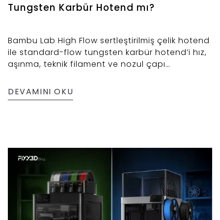
Tungsten Karbür Hotend mı?
Bambu Lab High Flow sertleştirilmiş çelik hotend
ile standard-flow tungsten karbür hotend’i hız,
aşınma, teknik filament ve nozul çapı
senaryolarına göre karşılaştıran satın alma
rehberi.
DEVAMINI OKU