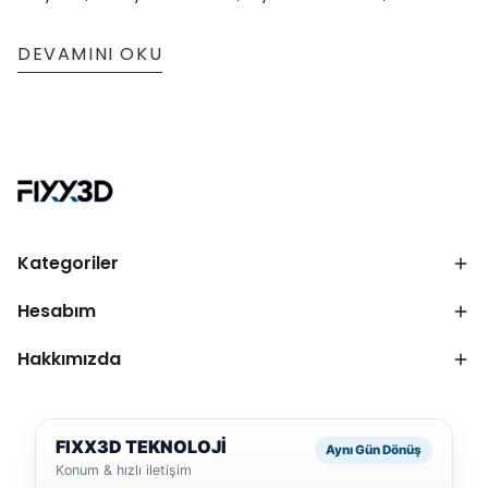
kontrolü ve gerçek kullanım senaryolarına göre
tarafsız biçimde karşılaştırır.
DEVAMINI OKU
Kategoriler
Hesabım
Hakkımızda
FIXX3D TEKNOLOJİ
Aynı Gün Dönüş
Konum & hızlı iletişim