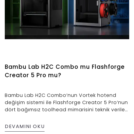
Bambu Lab H2C Combo mu Flashforge
Creator 5 Pro mu?
Bambu Lab H2C Combo’nun Vortek hotend
değişim sistemi ile Flashforge Creator 5 Pro’nun
dört bağımsız toolhead mimarisini teknik veriler
ve satın alma senaryolarıyla karşılaştıran
tarafsız rehber.
DEVAMINI OKU