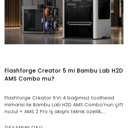
Flashforge Creator 5 mi Bambu Lab H2D
AMS Combo mu?
Flashforge Creator 5’in 4 bağımsız toolhead
mimarisi ile Bambu Lab H2D AMS Combo’nun çift
nozul + AMS 2 Pro iş akışını teknik özellik,
malzeme, hız, destek yüzeyi ve satın alma
senaryolarına göre karşılaştıran ticari blog.
DEVAMINI OKU