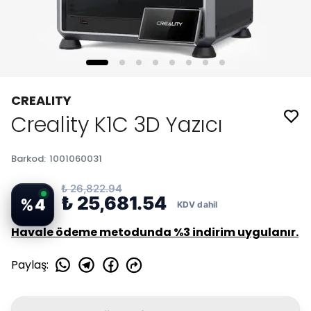
CREALITY
Creality K1C 3D Yazıcı
Barkod
:
1001060031
₺ 26,822.94
₺ 25,681.54
%
4
Havale ödeme metodunda %3 indirim uygulanır.
Paylaş
: