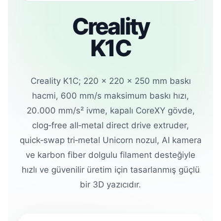
Creality
K1C
Creality K1C; 220 × 220 × 250 mm baskı
hacmi, 600 mm/s maksimum baskı hızı,
20.000 mm/s² ivme, kapalı CoreXY gövde,
clog‑free all‑metal direct drive extruder,
quick‑swap tri‑metal Unicorn nozul, AI kamera
ve karbon fiber dolgulu filament desteğiyle
hızlı ve güvenilir üretim için tasarlanmış güçlü
bir 3D yazıcıdır.