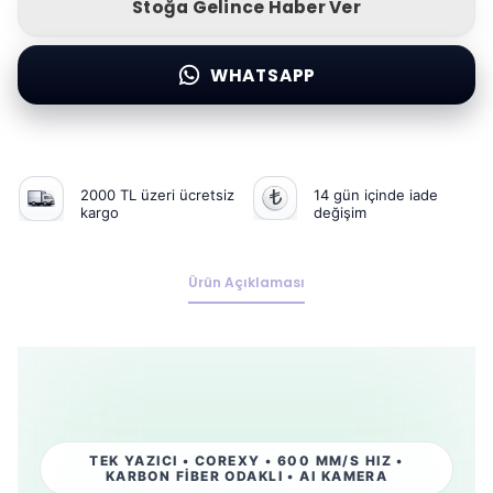
Stoğa Gelince Haber Ver
WHATSAPP
2000 TL üzeri ücretsiz
14 gün içinde iade
kargo
değişim
Ürün Açıklaması
TEK YAZICI • COREXY • 600 MM/S HIZ •
KARBON FİBER ODAKLI • AI KAMERA