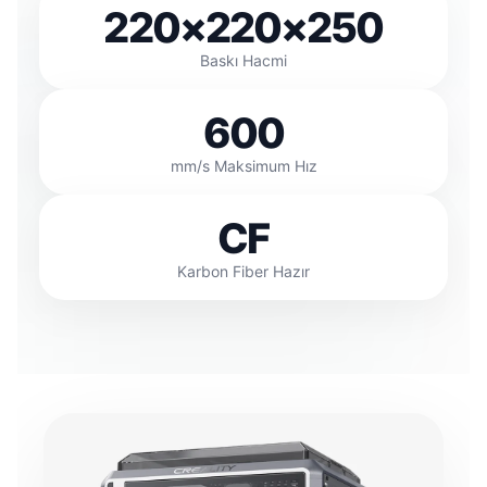
220×220×250
Baskı Hacmi
600
mm/s Maksimum Hız
CF
Karbon Fiber Hazır