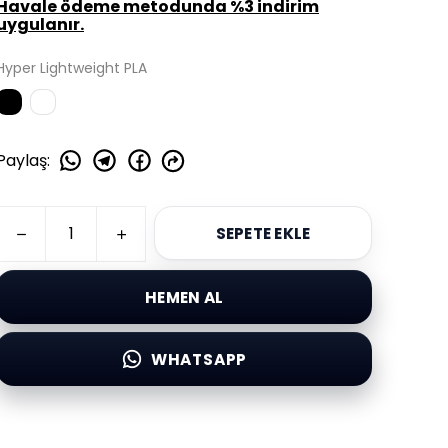
Havale ödeme metodunda %3 indirim
uygulanır.
Hyper Lightweight PLA
Paylaş
:
SEPETE EKLE
HEMEN AL
WHATSAPP