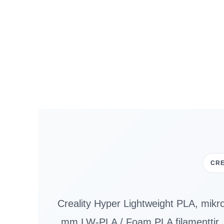
CRE
Creality Hyper Lightweight PLA, mikro 
mm LW-PLA / Foam PLA filamenttir. S