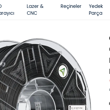
D
Lazer &
Reçineler
Yedek
arayıcı
CNC
Parça