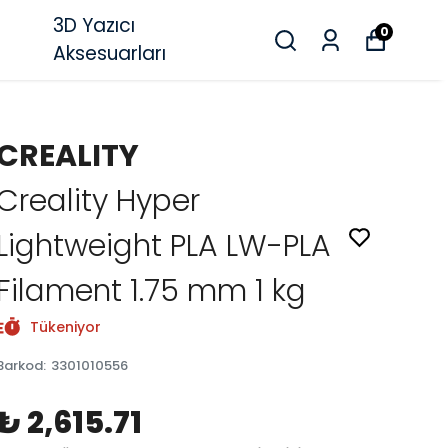
3D Yazıcı
0
Aksesuarları
CREALITY
Creality Hyper
Lightweight PLA LW-PLA
Filament 1.75 mm 1 kg
Tükeniyor
Barkod
:
3301010556
₺ 2,615.71