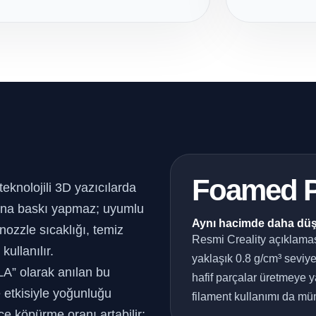
Foamed 
eknolojili 3D yazıcılarda
aşına baskı yapmaz; uyumlu
Aynı hacimde daha düşü
ozzle sıcaklığı, temiz
Resmi Creality açıklama
kullanılır.
yaklaşık 0.8 g/cm³ seviy
A” olarak anılan bu
hafif parçalar üretmeye 
 etkisiyle yoğunluğu
filament kullanımı da müm
e köpürme oranı artabilir;