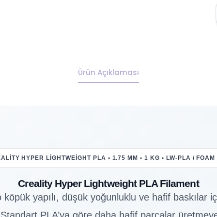
Ürün Açıklaması
ALITY HYPER LIGHTWEIGHT PLA • 1.75 MM • 1 KG • LW-PLA / FOAM
Creality Hyper Lightweight PLA Filament
köpük yapılı, düşük yoğunluklu ve hafif baskılar için
tandart PLA’ya göre daha hafif parçalar üretmeye